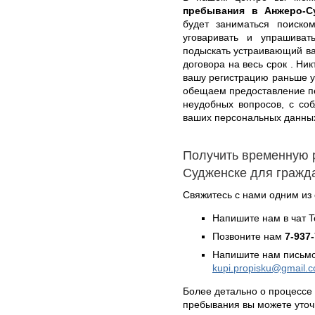
пребывания в Анжеро-С
будет заниматься поиско
уговаривать и упрашива
подыскать устраивающий ва
договора на весь срок . Ни
вашу регистрацию раньше у
обещаем предоставление пе
неудобных вопросов, с со
ваших персональных данных.
Получить временную 
Судженске для гражд
Свяжитесь с нами одним из
Напишите нам в чат 
Позвоните нам
7-937
Напишите нам письмо
kupi.propisku@gmail.
Более детально о процессе
пребывания вы можете уто