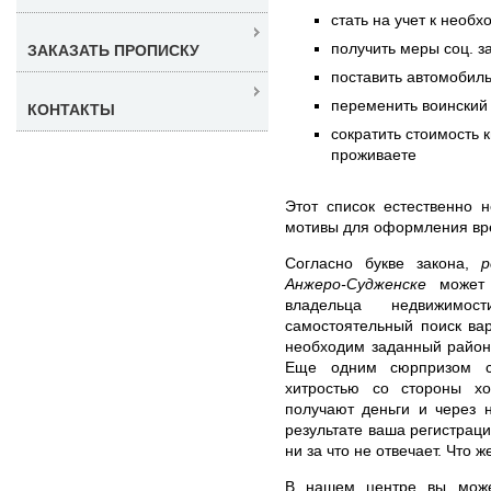
стать на учет к необ
получить меры соц. 
ЗАКАЗАТЬ ПРОПИСКУ
поставить автомобиль
переменить воинский 
КОНТАКТЫ
сократить стоимость 
проживаете
Этот список естественно 
мотивы для оформления вр
Согласно букве закона,
р
Анжеро-Судженске
может 
владельца недвижимо
самостоятельный поиск вар
необходим заданный район 
Еще одним сюрпризом с
хитростью со стороны хо
получают деньги и через 
результате ваша регистраци
ни за что не отвечает. Что ж
В нашем центре вы мо